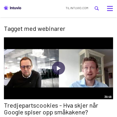
Tog
TIL INTUVIO.COM
nav
Tagget med webinarer
39:49
Tredjepartscookies - Hva skjer når
Google spiser opp småkakene?