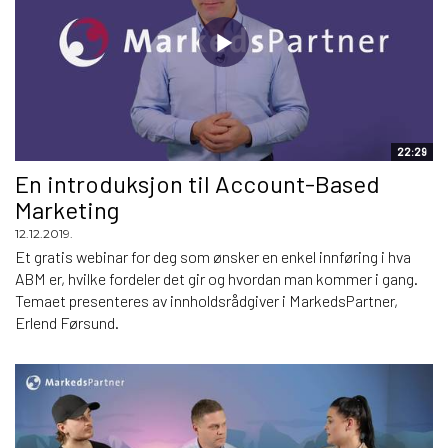
22:29
En introduksjon til Account-Based
Marketing
12.12.2019.
Et gratis webinar for deg som ønsker en enkel innføring i hva
ABM er, hvilke fordeler det gir og hvordan man kommer i gang.
Temaet presenteres av innholdsrådgiver i MarkedsPartner,
Erlend Førsund.