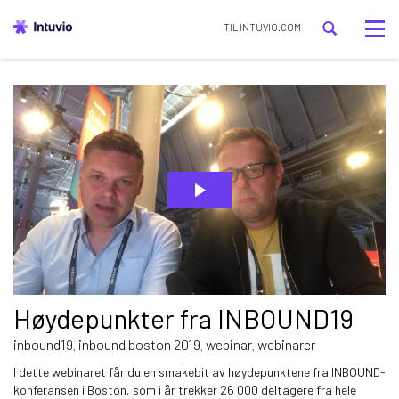
Tog
TIL INTUVIO.COM
nav
Høydepunkter fra INBOUND19
inbound19
inbound boston 2019
webinar
webinarer
,
,
,
I dette webinaret får du en smakebit av høydepunktene fra INBOUND-
konferansen i Boston, som i år trekker 26 000 deltagere fra hele