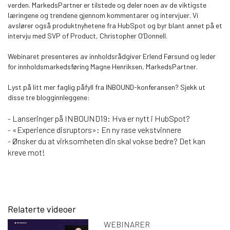
verden. MarkedsPartner er tilstede og deler noen av de viktigste
læringene og trendene gjennom kommentarer og intervjuer. Vi
avslører også produktnyhetene fra HubSpot og byr blant annet på et
intervju med SVP of Product, Christopher O’Donnell.
Webinaret presenteres av innholdsrådgiver Erlend Førsund og leder
for innholdsmarkedsføring Magne Henriksen, MarkedsPartner.
Lyst på litt mer faglig påfyll fra INBOUND-konferansen? Sjekk ut
disse tre blogginnleggene:
Lanseringer på INBOUND19: Hva er nytt i HubSpot?
-
«Experience disruptors»: En ny rase vekstvinnere
-
Ønsker du at virksomheten din skal vokse bedre? Det kan
-
kreve mot!
Relaterte videoer
WEBINARER