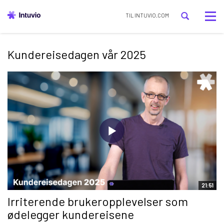
Tog
TIL INTUVIO.COM
nav
Kundereisedagen vår 2025
21:51
Irriterende brukeropplevelser som
ødelegger kundereisene