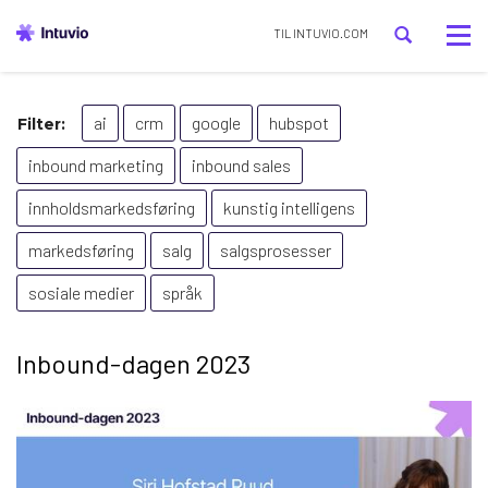
Tog
TIL INTUVIO.COM
nav
ai
crm
google
hubspot
Filter:
inbound marketing
inbound sales
innholdsmarkedsføring
kunstig intelligens
markedsføring
salg
salgsprosesser
sosiale medier
språk
Inbound-dagen 2023