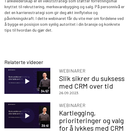
Tankelederskap er en vekststrategi som støtter forretningsmål
knyttet til rekruttering, merkevarebygging og salg. På personnivå er
det en karrierestrategi som gir deg økt innflytelse og
påvirkningskraft. I dette webinaret får du vite mer om fordelene ved
å bygge en posisjon som synlig autoritet i din bransje og konkrete
tips til hvordan du gjør det.
Relaterte videoer
WEBINARER
Slik sikrer du suksess
med CRM over tid
34:57
26.09.2023.
WEBINARER
Kartlegging,
prioriteringer og valg
39:41
for å lykkes med CRM