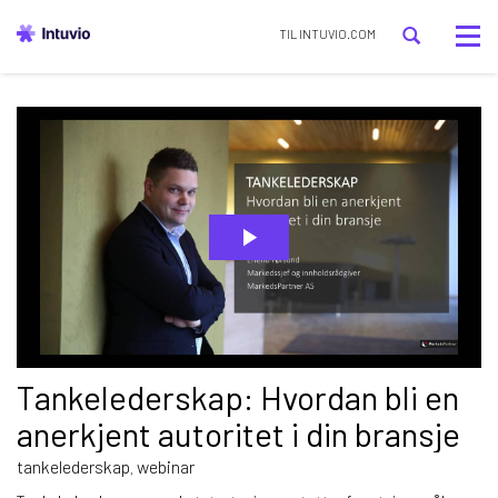
Tog
TIL INTUVIO.COM
nav
Tankelederskap: Hvordan bli en
anerkjent autoritet i din bransje
tankelederskap
webinar
,