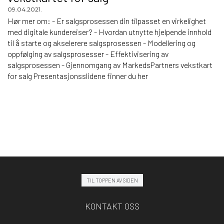
09.04.2021.
Hør mer om: - Er salgsprosessen din tilpasset en virkelighet
med digitale kundereiser? - Hvordan utnytte hjelpende innhold
til å starte og akselerere salgsprosessen - Modellering og
oppfølging av salgsprosesser - Effektivisering av
salgsprosessen - Gjennomgang av MarkedsPartners vekstkart
for salg Presentasjonsslidene finner du her
TIL TOPPEN AV SIDEN
KONTAKT OSS