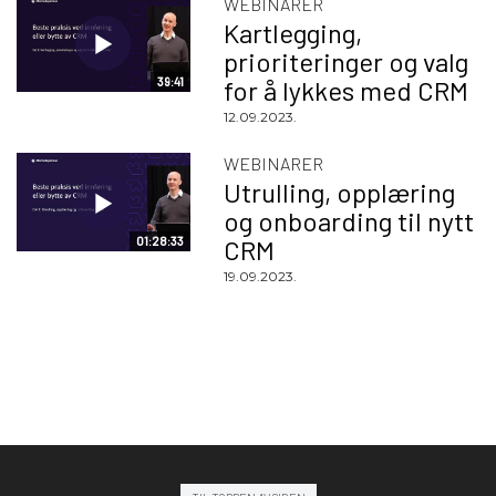
WEBINARER
Kartlegging,
prioriteringer og valg
39:41
for å lykkes med CRM
12.09.2023.
WEBINARER
Utrulling, opplæring
og onboarding til nytt
01:28:33
CRM
19.09.2023.