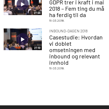
GDPR trer i kraft i mai
2018 – Fem ting du må
27:44
ha ferdig til da
19.03.2018.
INBOUND-DAGEN 2018
Casestudie: Hvordan
vi doblet
27:10
omsetningen med
inbound og relevant
innhold
19.03.2018.