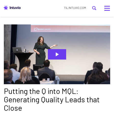
Tog
TIL INTUVIO.COM
nav
Putting the Q into MQL:
Generating Quality Leads that
Close