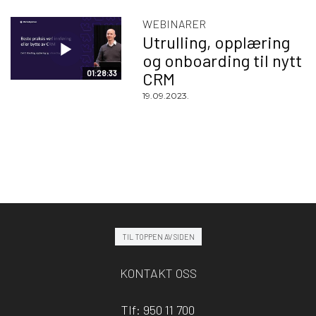
WEBINARER
Utrulling, opplæring
og onboarding til nytt
01:28:33
CRM
19.09.2023.
TIL TOPPEN AV SIDEN
KONTAKT OSS
Tlf: 950 11 700