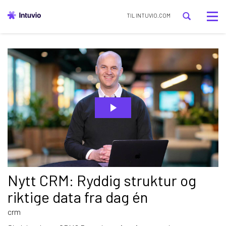
Tog
TIL INTUVIO.COM
nav
Nytt CRM: Ryddig struktur og
riktige data fra dag én
crm