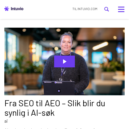
Tog
TIL INTUVIO.COM
nav
Fra SEO til AEO – Slik blir du
synlig i AI-søk
ai