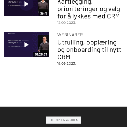
Kartlegging,
prioriteringer og valg
39:41
for å lykkes med CRM
12.09.2023.
WEBINARER
Utrulling, opplæring
og onboarding til nytt
01:28:33
CRM
19.09.2023.
TIL TOPPEN AV SIDEN