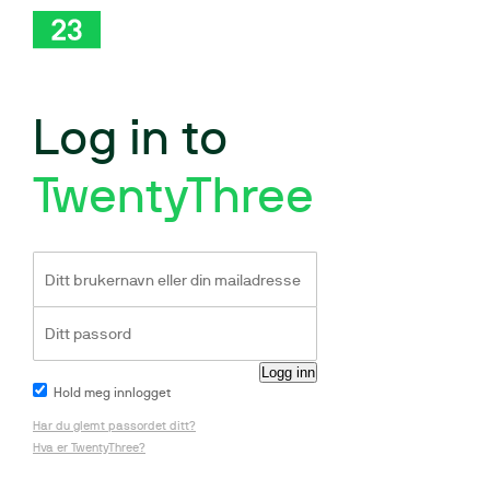
Log in to
TwentyThree
Hold meg innlogget
Har du glemt passordet ditt?
Hva er TwentyThree?