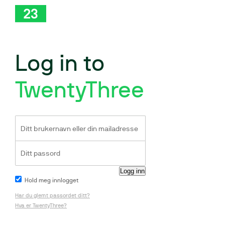
Log in to
TwentyThree
Hold meg innlogget
Har du glemt passordet ditt?
Hva er TwentyThree?