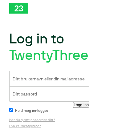
Log in to
TwentyThree
Hold meg innlogget
Har du glemt passordet ditt?
Hva er TwentyThree?