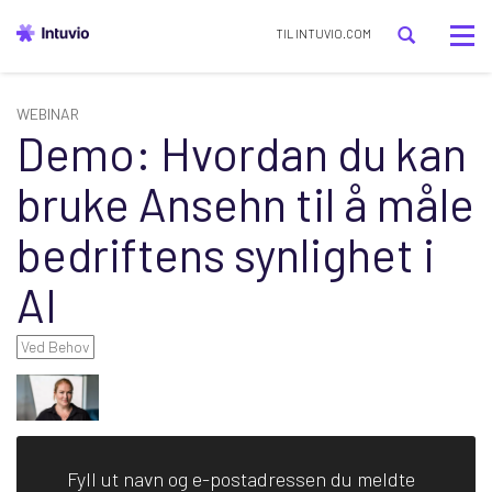
Tog
TIL INTUVIO.COM
nav
WEBINAR
Demo: Hvordan du kan
bruke Ansehn til å måle
bedriftens synlighet i
AI
Ved Behov
Fyll ut navn og e-postadressen du meldte